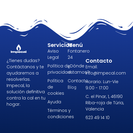
Servicios
Menú
Aviso
Fontanero
Legal
24
Contacto
¿Tienes dudas?
Política de
¿Dónde
Email:
Contáctanos y te
privacidad
estamos?
info@impecal.com
ayudaremos a
resolverlas.
Política
Contacto
Horario: Lun-Vie
Impecal, la
de
9:00 - 17:00
Blog
solución definitiva
cookies
C. el Pinar, 1, 46190
contra la cal en tu
Ayuda
Riba-roja de Túria,
hogar.
Valencia
Términos y
condiciones
623 49 14 10