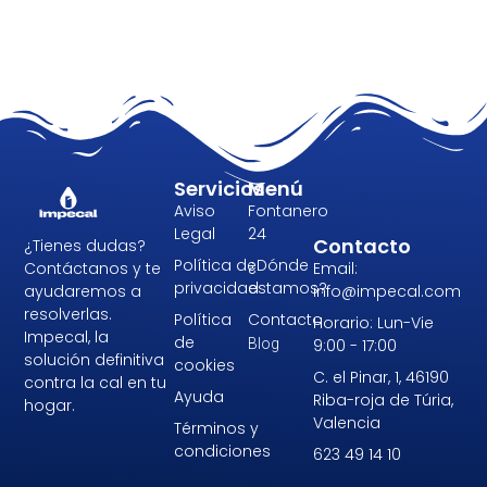
Servicios
Menú
Aviso
Fontanero
Legal
24
Contacto
¿Tienes dudas?
Política de
¿Dónde
Email:
Contáctanos y te
privacidad
estamos?
info@impecal.com
ayudaremos a
resolverlas.
Política
Contacto
Horario: Lun-Vie
Impecal, la
de
9:00 - 17:00
Blog
solución definitiva
cookies
C. el Pinar, 1, 46190
contra la cal en tu
Ayuda
Riba-roja de Túria,
hogar.
Valencia
Términos y
condiciones
623 49 14 10