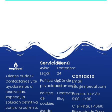
Servicios
Menú
Aviso
Fontanero
Legal
24
Contacto
¿Tienes dudas?
Política de
¿Dónde
Email:
Contáctanos y te
privacidad
estamos?
info@impecal.com
ayudaremos a
resolverlas.
Política
Contacto
Horario: Lun-Vie
Impecal, la
de
9:00 - 17:00
Blog
solución definitiva
cookies
C. el Pinar, 1, 46190
contra la cal en tu
Ayuda
Riba-roja de Túria,